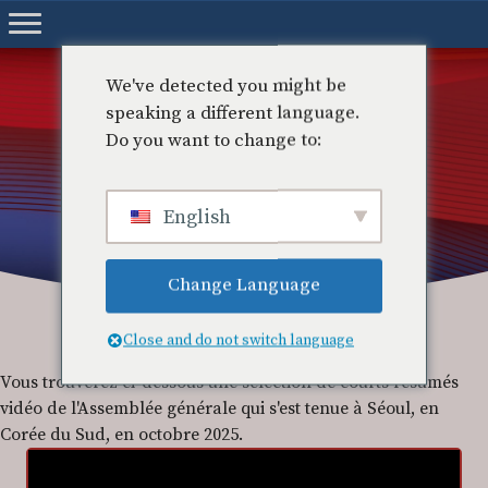
Aller
au
contenu
We've detected you might be
speaking a different language.
Do you want to change to:
English
Vidéos
Change Language
Close and do not switch language
Vous trouverez ci-dessous une sélection de courts résumés
vidéo de l'Assemblée générale qui s'est tenue à Séoul, en
Corée du Sud, en octobre 2025.