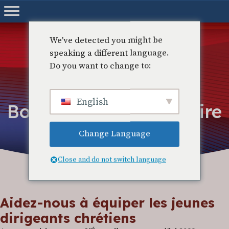
Aller
au
contenu
We've detected you might be
speaking a different language.
Do you want to change to:
English
Bourses d'études – Faire
un don
Change Language
Close and do not switch language
Aidez-nous à équiper les jeunes
dirigeants chrétiens